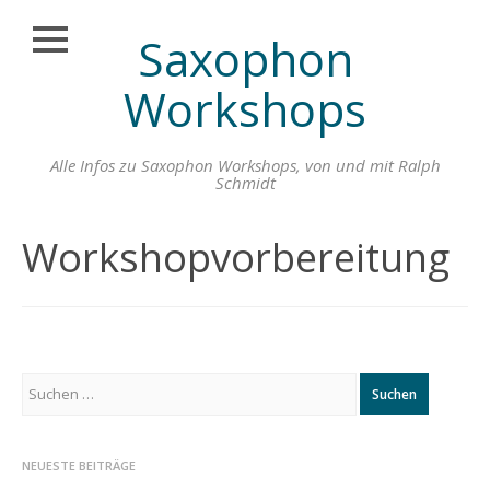
Saxophon
Schließen
Zum
LEARNMUSIC-
Workshops
Inhalt
ONLINE
springen
SAXOPHON
Alle Infos zu Saxophon Workshops, von und mit Ralph
ÜBUNGSKONZEPT
Schmidt
ONLINE
MUSIKSTUNDEN
Workshopvorbereitung
MIT RALPH
SCHMIDT
ONLINE
MUSIKUNTERRICHT
ANMELDUNG
Suchen
nach:
SAXOPHONLERNEN
ONLINE PREMIUM
ABO
NEUESTE BEITRÄGE
FEEDBACK ZUM