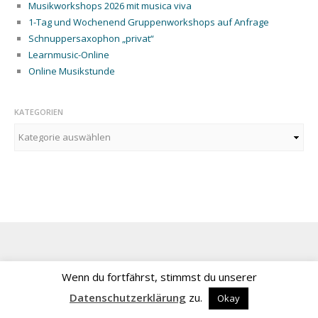
Musikworkshops 2026 mit musica viva
ONLINE
1-Tag und Wochenend Gruppenworkshops auf Anfrage
UNTERRICHTSANGEBOT
Schnuppersaxophon „privat“
LEARNMUSIC-LIVE-
Learnmusic-Online
WORKSHOP
Online Musikstunde
INHALTE
KATEGORIEN
LERNKONZEPT
Kategorien
WORKSHOPVORBEREITUNG
INTENSIV-
UNTERRICHT
ENSEMBLE
WORKSHOP
MUSIKGRUPPE –
GRUPPENUNTERRICHT
Wenn du fortfährst, stimmst du unserer
MIT MAXIMAL 12
Datenschutzerklärung
zu.
Okay
TEILNEHMERN