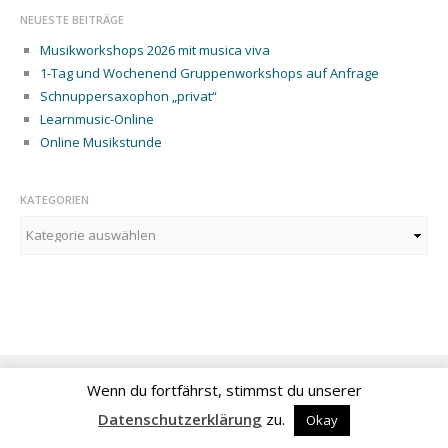
ONLINE
NEUESTE BEITRÄGE
UNTERRICHTSANGEBOT
Musikworkshops 2026 mit musica viva
1-Tag und Wochenend Gruppenworkshops auf Anfrage
LEARNMUSIC-LIVE-
WORKSHOP
Schnuppersaxophon „privat“
Learnmusic-Online
INHALTE
Online Musikstunde
LERNKONZEPT
KATEGORIEN
WORKSHOPVORBEREITUNG
Kategorien
INTENSIV-
UNTERRICHT
ENSEMBLE
WORKSHOP
MUSIKGRUPPE –
GRUPPENUNTERRICHT
Wenn du fortfährst, stimmst du unserer
MIT MAXIMAL 12
Datenschutzerklärung
zu.
Okay
TEILNEHMERN