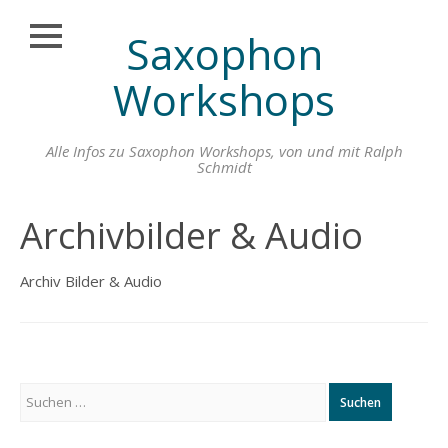
Saxophon
Schließen
Zum
LEARNMUSIC-
Workshops
Inhalt
ONLINE
springen
SAXOPHON
Alle Infos zu Saxophon Workshops, von und mit Ralph
ÜBUNGSKONZEPT
Schmidt
ONLINE
MUSIKSTUNDEN
Archivbilder & Audio
MIT RALPH
SCHMIDT
Archiv Bilder & Audio
ONLINE
MUSIKUNTERRICHT
ANMELDUNG
SAXOPHONLERNEN
ONLINE PREMIUM
Suchen
ABO
nach:
FEEDBACK ZUM