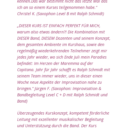
kennen.Das war bestimmt nicht das letzte Mal das
GRUPPE MÜNCHEN
ich an so einem Kurses teilgenommen habe.“
Christel K. (Saxophon Level B mit Ralph Schmidt)
MUSIKFERIEN
NOTEN ADE – IMPR.
„DIESER KURS IST EINFACH PERFEKT FÜR MICH,
FÜR ALLE
warum also etwas ändern?! Die Kombination mit
INSTRUMENTE
DIESER Band, DIESEM Dozenten und seinem Konzept,
dem gesamten Ambiente im Kurshaus, sowie den
SAX.–
regelmäßig wiederkehrenden Teilnehmer zeigt mir
IMPROVISATION +
jedes Jahr wieder, wo sich Ende Juli mein Paradies
BANDBEGLEITUNG
befindet: Im Herzen der Maremma auf der
WEGE ZUM
Capitana. Jahr für Jahr schafft es Ralph Schmidt mit
PERSÖNLICHEN
seinem Team immer wieder, uns in dieser einen
SAX.-SOUND
Woche neue Aspekte der Improvisation nahe zu
bringen.“ Jürgen F. (Saxophon: Improvisation &
SAXOPHON-
Bandbegleitung Level C + D mit Ralph Schmidt und
KAMMERMUSIK IM
Band)
QUARTETT ODER
TRIO
Überzeugendes Kurskonzept, kompetent förderliche
SAX-BIGBAND &
Leitung mit exzellenter musikalischer Begleitung
ANDERE
und Unterstützung durch die Band. Der Kurs