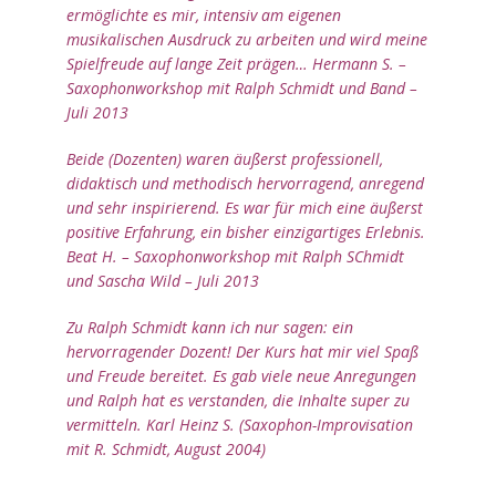
ENSEMBLES
ermöglichte es mir, intensiv am eigenen
musikalischen Ausdruck zu arbeiten und wird meine
JAZZSTANDARDS IN
Spielfreude auf lange Zeit prägen… Hermann S. –
EINER TONART
Saxophonworkshop mit Ralph Schmidt und Band –
Juli 2013
RÜCKBLICK 2019
ORTE FÜR DIE
Beide (Dozenten) waren äußerst professionell,
VERANSTALTUNGEN
didaktisch und methodisch hervorragend, anregend
und sehr inspirierend. Es war für mich eine äußerst
TERMINE – AKTUELL
positive Erfahrung, ein bisher einzigartiges Erlebnis.
Beat H. – Saxophonworkshop mit Ralph SChmidt
TERMINE 2023
und Sascha Wild – Juli 2013
FOTOKALENDER
Zu Ralph Schmidt kann ich nur sagen: ein
2026
„RHYTHMISCH
hervorragender Dozent! Der Kurs hat mir viel Spaß
FIT“
und Freude bereitet. Es gab viele neue Anregungen
und Ralph hat es verstanden, die Inhalte super zu
ANMELDUNG
vermitteln. Karl Heinz S. (Saxophon-Improvisation
mit R. Schmidt, August 2004)
ONLINE
ANMELDUNG –