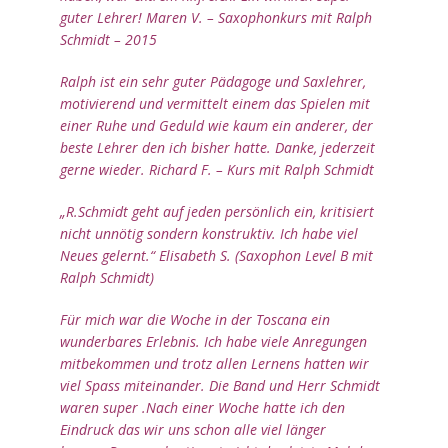
THEMENWORKSHOPS
guter Lehrer! Maren V. – Saxophonkurs mit Ralph
Schmidt – 2015
WORKSHOPREIHE:
SCHNUPPERSAXOPHON
Ralph ist ein sehr guter Pädagoge und Saxlehrer,
motivierend und vermittelt einem das Spielen mit
WORKSHOPREIHE:
einer Ruhe und Geduld wie kaum ein anderer, der
BAND IN A BOX
beste Lehrer den ich bisher hatte. Danke, jederzeit
WORKSHOPREIHE:
gerne wieder. Richard F. – Kurs mit Ralph Schmidt
BLUESIANA
„R.Schmidt geht auf jeden persönlich ein, kritisiert
WORKSHOPREIHE:
nicht unnötig sondern konstruktiv. Ich habe viel
LATIN – SALSA
Neues gelernt.“ Elisabeth S. (Saxophon Level B mit
Ralph Schmidt)
WORKSHOPREIHE-
RHYTHMISCH FIT
Für mich war die Woche in der Toscana ein
wunderbares Erlebnis. Ich habe viele Anregungen
SAXDAYS –
SAXOPHONTAGE IN
mitbekommen und trotz allen Lernens hatten wir
EPPSTEIN
viel Spass miteinander. Die Band und Herr Schmidt
waren super .Nach einer Woche hatte ich den
WORKSHOPGRUPPEN
Eindruck das wir uns schon alle viel länger