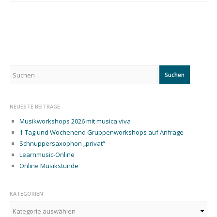
EINZELSTUNDEN
TEILNEHMER
FRAGEBOGEN
ANMELDUNG
MÜNCHEN
Suchen
ANMELDUNG
nach:
BLUESIANA
ANMELDUNG BAND
NEUESTE BEITRÄGE
IN A BOX TRAINING
Musikworkshops 2026 mit musica viva
WEBINAR BAND IN A
1-Tag und Wochenend Gruppenworkshops auf Anfrage
BOX
Schnuppersaxophon „privat“
Learnmusic-Online
ANMELDUNG
Online Musikstunde
SCHNUPPERSAXOPHON
2026 WORKSHOP
KATEGORIEN
FÜR ALLE
Kategorien
INSTRUMENTE MIT
OLI BOTT,