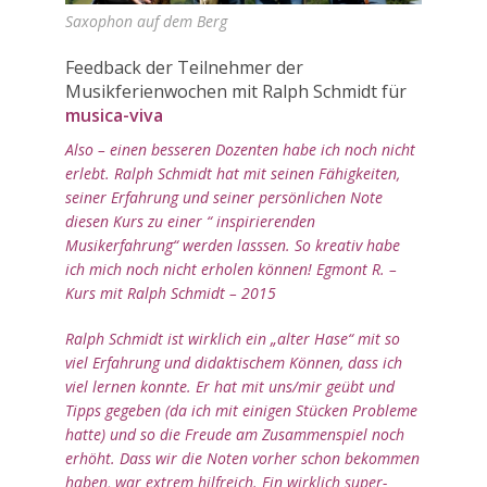
von
ONLINE
Saxophon auf dem Berg
Bandspiel,
UNTERRICHTSANGEBOT
Improvisation
Feedback der Teilnehmer der
bis
LEARNMUSIC-LIVE-
Musikferienwochen mit Ralph Schmidt für
hin
WORKSHOP
musica-viva
zu
Soundtraining
INHALTE
Also – einen besseren Dozenten habe ich noch nicht
auf
erlebt. Ralph Schmidt hat mit seinen Fähigkeiten,
LERNKONZEPT
dem
seiner Erfahrung und seiner persönlichen Note
Saxophon
diesen Kurs zu einer “ inspirierenden
WORKSHOPVORBEREITUNG
erarbeitet.
Musikerfahrung“ werden lasssen. So kreativ habe
Teilweise
ich mich noch nicht erholen können! Egmont R. –
INTENSIV-
finden
UNTERRICHT
Kurs mit Ralph Schmidt – 2015
diese
ENSEMBLE
Kurse
Ralph Schmidt ist wirklich ein „alter Hase“ mit so
WORKSHOP
auch
viel Erfahrung und didaktischem Können, dass ich
mit
viel lernen konnte. Er hat mit uns/mir geübt und
MUSIKGRUPPE –
Jazzband
Tipps gegeben (da ich mit einigen Stücken Probleme
GRUPPENUNTERRICHT
statt.
hatte) und so die Freude am Zusammenspiel noch
MIT MAXIMAL 12
erhöht. Dass wir die Noten vorher schon bekommen
TEILNEHMERN
haben, war extrem hilfreich. Ein wirklich super-