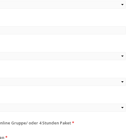
Online Gruppe/ oder 4 Stunden Paket
*
ten
*