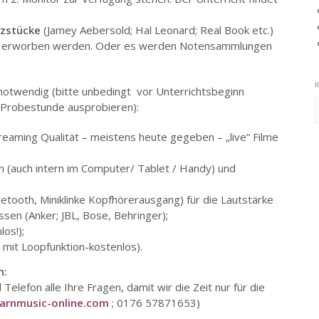
zzstücke
(Jamey Aebersold; Hal Leonard; Real Book etc.)
ig erworben werden. Oder es werden Notensammlungen
notwendig (bitte unbedingt vor Unterrichtsbeginn
K
 Probestunde ausprobieren):
treaming Qualität – meistens heute gegeben – „live“ Filme
n (auch intern im Computer/ Tablet / Handy) und
etooth, Miniklinke Kopfhörerausgang) für die Lautstärke
en (Anker; JBL, Bose, Behringer);
os!);
mit Loopfunktion-kostenlos).
n:
 Telefon alle Ihre Fragen, damit wir die Zeit nur für die
arnmusic-online.com
; 0176 57871653)