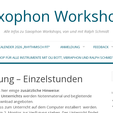
xophon Worksh
Alle Infos zu Saxophon Workshops, von und mit Ralph Schmidt
ALENDER 2026 „RHYTHMISCH FIT“
ANMELDUNG
FEEDBACK
OP FÜR ALLE INSTRUMENTE MIT OLI BOTT, VIBRAPHON UND RALPH SCHMI
ng – Einzelstunden
n
 hier einige
zusätzliche Hinweise
:
 Unterrichts
werden Notenmaterial und begleitende
Download angeboten.
ss zum Unterricht auf dem Computer installiert werden.
m 2. Monitor zur Verfügung stehen. Der Unterricht findet