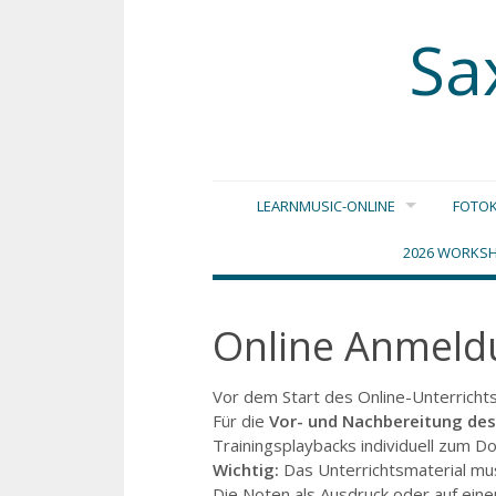
Sa
Zum
LEARNMUSIC-ONLINE
FOTOK
Inhalt
springen
2026 WORKSH
Online Anmeldu
Vor dem Start des Online-Unterrichts
Für die
Vor- und Nachbereitung des
Trainingsplaybacks individuell zum 
Wichtig:
Das Unterrichtsmaterial mu
Die Noten als Ausdruck oder auf eine