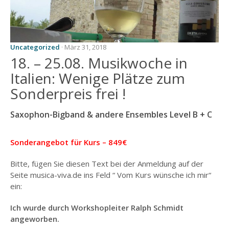
ONLINE
UNTERRICHTSANGEBOT
LEARNMUSIC-LIVE-
Uncategorized
· März 31, 2018
WORKSHOP
18. – 25.08. Musikwoche in
INHALTE
Italien: Wenige Plätze zum
LERNKONZEPT
Sonderpreis frei !
WORKSHOPVORBEREITUNG
Saxophon-Bigband & andere Ensembles Level B + C
INTENSIV-
UNTERRICHT
Sonderangebot für Kurs – 849€
ENSEMBLE
Bitte, fügen Sie diesen Text bei der Anmeldung auf der
WORKSHOP
Seite musica-viva.de ins Feld “ Vom Kurs wünsche ich mir“
ein:
MUSIKGRUPPE –
GRUPPENUNTERRICHT
MIT MAXIMAL 12
Ich wurde durch Workshopleiter Ralph Schmidt
TEILNEHMERN
angeworben.