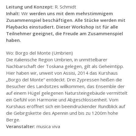
THEMENWORKSHOPS
Leitung und Konzept:
R. Schmidt
Inhalt:
Wir
werden uns mit dem mehrstimmigem
WORKSHOPREIHE:
Zusammenspiel beschäftigen. Alle Stücke werden mit
SCHNUPPERSAXOPHON
Playbacks einstudiert. Dieser Workshop ist für alle
Teilnehmer geeignet, die Freude am Zusammenspiel
WORKSHOPREIHE:
BAND IN A BOX
haben.
WORKSHOPREIHE:
Wo: Borgo del Monte (Umbrien)
BLUESIANA
Die italienische Region Umbrien, in unmittelbarer
Nachbarschaft der Toskana gelegen, gilt als Geheimtipp.
WORKSHOPREIHE:
Hier haben wir, unweit von Assisi, 2014 das Kurshaus
LATIN – SALSA
„Borgo del Monte“ entdeckt. Drei Zypressen heißen die
Besucher des Landsitzes willkommen, das Ensemble der
WORKSHOPREIHE-
RHYTHMISCH FIT
auf einem Hügel gelegenen Natursteingebäude vermittelt
ein Gefühl von Harmonie und Abgeschlossenheit. Vom
SAXDAYS –
Kurshaus eröffnet sich ein beeindruckender Rundblick auf
SAXOPHONTAGE IN
die Gebirgskette des Apennin und bis zu 1200m hohe
EPPSTEIN
Berge.
Veranstalter:
musica viva
WORKSHOPGRUPPEN