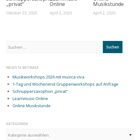
ENSEMBLES
„privat“
Online
Musikstunde
Oktober 23, 2025
April 2, 2020
April 2, 2020
JAZZSTANDARDS IN
EINER TONART
RÜCKBLICK 2019
Suchen
ORTE FÜR DIE
nach:
VERANSTALTUNGEN
TERMINE – AKTUELL
NEUESTE BEITRÄGE
TERMINE 2023
Musikworkshops 2026 mit musica viva
1-Tag und Wochenend Gruppenworkshops auf Anfrage
FOTOKALENDER
Schnuppersaxophon „privat“
2026
„RHYTHMISCH
Learnmusic-Online
FIT“
Online Musikstunde
ANMELDUNG
KATEGORIEN
ONLINE
Kategorien
ANMELDUNG –