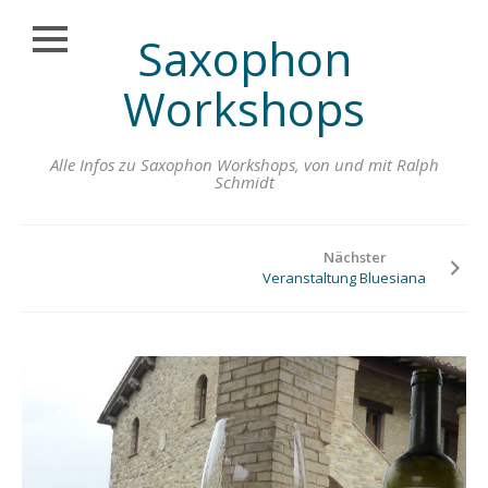
Saxophon
Schließen
Zum
LEARNMUSIC-
Workshops
Inhalt
ONLINE
springen
SAXOPHON
Alle Infos zu Saxophon Workshops, von und mit Ralph
ÜBUNGSKONZEPT
Schmidt
ONLINE
MUSIKSTUNDEN
MIT RALPH
Nächster
SCHMIDT
Veranstaltung Bluesiana
ONLINE
MUSIKUNTERRICHT
ANMELDUNG
SAXOPHONLERNEN
ONLINE PREMIUM
ABO
FEEDBACK ZUM