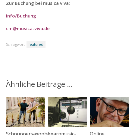
Zur Buchung bei musica viva:
GRUPPE MÜNCHEN
MUSIKFERIEN
Info/Buchung
NOTEN ADE – IMPR.
cm@
musica-viva.de
FÜR ALLE
INSTRUMENTE
Schlagwort:
featured
SAX.–
IMPROVISATION +
BANDBEGLEITUNG
WEGE ZUM
PERSÖNLICHEN
Ähnliche Beiträge …
SAX.-SOUND
SAXOPHON-
KAMMERMUSIK IM
QUARTETT ODER
TRIO
SAX-BIGBAND &
ANDERE
Schnuppersaxophon
Learnmusic-
Online