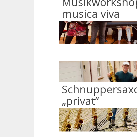
Musikworkshop
musica viva
Schnuppersax
„privat“