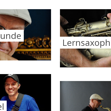
tunde
Lernsaxoph
l